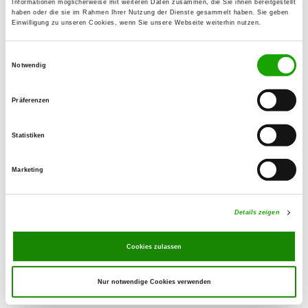
Informationen möglicherweise mit weiteren Daten zusammen, die Sie ihnen bereitgestellt
39418 Staßfurt
haben oder die sie im Rahmen Ihrer Nutzung der Dienste gesammelt haben. Sie geben
Einwilligung zu unseren Cookies, wenn Sie unsere Webseite weiterhin nutzen.
OG - Nachterstedt
Einwilligungsauswahl
Haldenstr.
Notwendig
Details
06469 Stadt Seeland-Nachterstedt
Präferenzen
OG - Thale e.V.
Statistiken
Neinstedter Straße 23
Details
06502 Thale
Marketing
OG - Cochstedt
Details zeigen
Grönningerstraße 4
Details
39444 Hecklingen-Cochstedt
Cookies zulassen
Nur notwendige Cookies verwenden