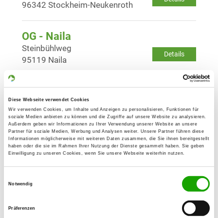
96342 Stockheim-Neukenroth
OG - Naila
Steinbühlweg
Details
95119 Naila
OG - Neustadt/Coburg e.V.
Diese Webseite verwendet Cookies
Meilschnitzerstr. 48
Details
Wir verwenden Cookies, um Inhalte und Anzeigen zu personalisieren, Funktionen für
96465 Neustadt/Cbg
soziale Medien anbieten zu können und die Zugriffe auf unsere Website zu analysieren.
Außerdem geben wir Informationen zu Ihrer Verwendung unserer Website an unsere
Partner für soziale Medien, Werbung und Analysen weiter. Unsere Partner führen diese
Informationen möglicherweise mit weiteren Daten zusammen, die Sie ihnen bereitgestellt
OG - Ranis
haben oder die sie im Rahmen Ihrer Nutzung der Dienste gesammelt haben. Sie geben
Einwilligung zu unseren Cookies, wenn Sie unsere Webseite weiterhin nutzen.
Pößnecker Straße
Details
07389 Ranis-Ludwigshof
Einwilligungsauswahl
Notwendig
OG - Saalfeld e.V.
Präferenzen
Am Weidig