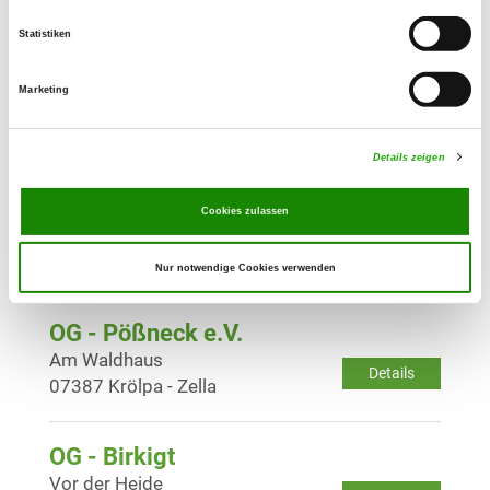
Details
07318 Saalfeld
Statistiken
OG - Königsee/Thür.
Marketing
Dr. Dinkler Allee 11 C
Details
07426 Königsee
Details zeigen
OG - Cursdorf/Meuselbach
Cookies zulassen
Laubtalstr. 16
Details
98744 Schwarzatal OT Meuselbach
Nur notwendige Cookies verwenden
OG - Pößneck e.V.
Am Waldhaus
Details
07387 Krölpa - Zella
OG - Birkigt
Vor der Heide