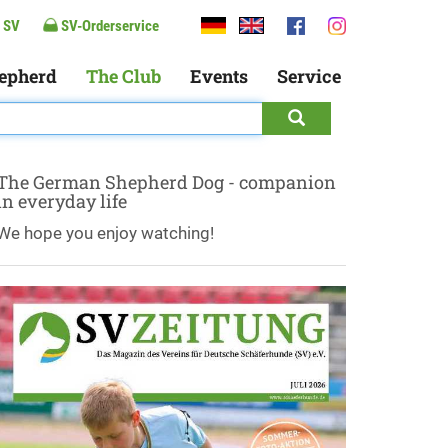
 SV
SV-Orderservice
epherd
The Club
Events
Service
The German Shepherd Dog - companion
in everyday life
We hope you enjoy watching!