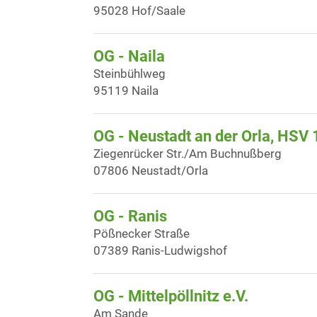
95028 Hof/Saale
OG - Naila
Steinbühlweg
95119 Naila
OG - Neustadt an der Orla, HSV 
Ziegenrücker Str./Am Buchnußberg
07806 Neustadt/Orla
OG - Ranis
Pößnecker Straße
07389 Ranis-Ludwigshof
OG - Mittelpöllnitz e.V.
Am Sande