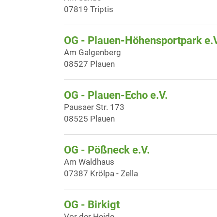
07819 Triptis
OG - Plauen-Höhensportpark e.V
Am Galgenberg
08527 Plauen
OG - Plauen-Echo e.V.
Pausaer Str. 173
08525 Plauen
OG - Pößneck e.V.
Am Waldhaus
07387 Krölpa - Zella
OG - Birkigt
Vor der Heide