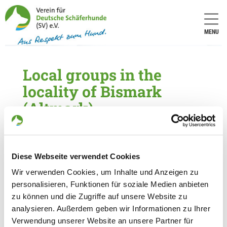
MENU
Local groups in the
locality of Bismark
(Altmark)
5 local groups found within a distance of 40
km
Diese Webseite verwendet Cookies
OG - Klötze
Wir verwenden Cookies, um Inhalte und Anzeigen zu
Poppauer Str.
personalisieren, Funktionen für soziale Medien anbieten
Details
38486 Klötze
zu können und die Zugriffe auf unsere Website zu
analysieren. Außerdem geben wir Informationen zu Ihrer
Verwendung unserer Website an unsere Partner für
OG - Tangermünde