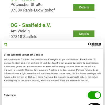
Pößnecker Straße
Details
07389 Ranis-Ludwigshof
OG - Saalfeld e.V.
Am Weidig
Details
07318 Saalfeld
OG - Erfurt e.V.
Diese Webseite verwendet Cookies
Egstedter Trift
Wir verwenden Cookies, um Inhalte und Anzeigen zu personalisieren, Funktionen für
Details
99097 Erfurt-Melchendorf
soziale Medien anbieten zu können und die Zugriffe auf unsere Website zu analysieren.
Außerdem geben wir Informationen zu Ihrer Verwendung unserer Website an unsere
Partner für soziale Medien, Werbung und Analysen weiter. Unsere Partner führen diese
Informationen möglicherweise mit weiteren Daten zusammen, die Sie ihnen bereitgestellt
OG - Ichtershausen
haben oder die sie im Rahmen Ihrer Nutzung der Dienste gesammelt haben. Sie geben
Einwilligung zu unseren Cookies, wenn Sie unsere Webseite weiterhin nutzen.
Thöreyer Landstrasse
Details
99334 Amt Wachsenburg-
Einwilligungsauswahl
Ichtershausen
Notwendig