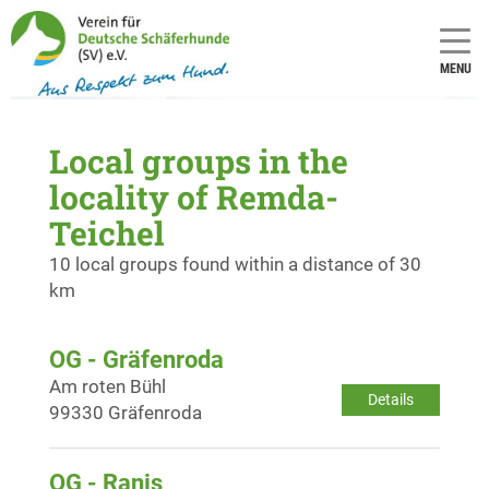
MENU
Local groups in the
locality of Remda-
Teichel
10 local groups found within a distance of 30
km
OG - Gräfenroda
Am roten Bühl
Details
99330 Gräfenroda
OG - Ranis