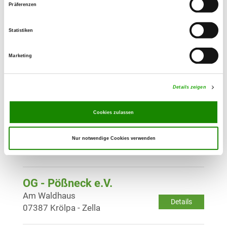
Präferenzen
OG - Ilmtal-Langewiesen
Details
Statistiken
98704 Langewiesen
Marketing
OG - Königsee/Thür.
Dr. Dinkler Allee 11 C
Details
Details zeigen
07426 Königsee
Cookies zulassen
OG - Cursdorf/Meuselbach
Laubtalstr. 16
Nur notwendige Cookies verwenden
Details
98744 Schwarzatal OT Meuselbach
OG - Pößneck e.V.
Am Waldhaus
Details
07387 Krölpa - Zella