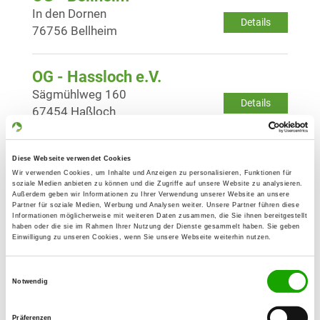
In den Dornen
Details
76756 Bellheim
OG - Hassloch e.V.
Sägmühlweg 160
Details
67454 Haßloch
OG - Herxheim
Diese Webseite verwendet Cookies
Im Bruchweg
Wir verwenden Cookies, um Inhalte und Anzeigen zu personalisieren, Funktionen für
Details
soziale Medien anbieten zu können und die Zugriffe auf unsere Website zu analysieren.
76863 Herxheim
Außerdem geben wir Informationen zu Ihrer Verwendung unserer Website an unsere
Partner für soziale Medien, Werbung und Analysen weiter. Unsere Partner führen diese
Informationen möglicherweise mit weiteren Daten zusammen, die Sie ihnen bereitgestellt
haben oder die sie im Rahmen Ihrer Nutzung der Dienste gesammelt haben. Sie geben
OG - Hochstadt und Umgeb. e.V.
Einwilligung zu unseren Cookies, wenn Sie unsere Webseite weiterhin nutzen.
Bahnhof 2
Details
76879 Hochstadt
Einwilligungsauswahl
Notwendig
OG - Kandel e.V.
Präferenzen