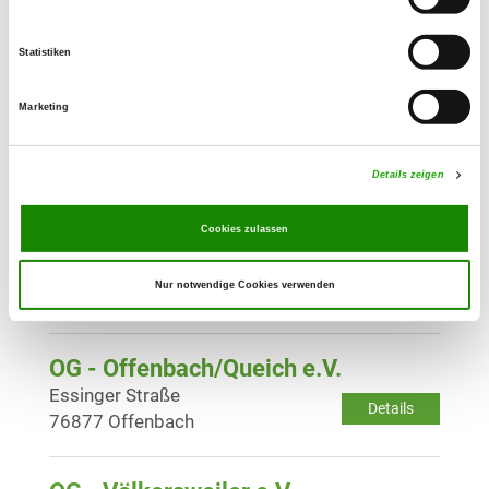
Badallee
Details
76870 Kandel
Statistiken
Marketing
OG - Landau in der Pfalz e.V.
Kanalweg 55
Details
76829 Landau
Details zeigen
Cookies zulassen
OG - Neustadt a.d. Weinstr. e.V.
Nachtweide 11
Details
Nur notwendige Cookies verwenden
67433 Neustadt
OG - Offenbach/Queich e.V.
Essinger Straße
Details
76877 Offenbach