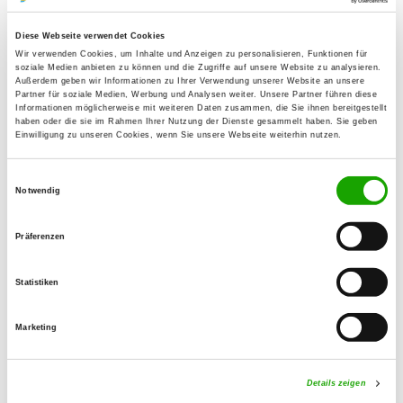
Details
70567 Stuttgart
Diese Webseite verwendet Cookies
Wir verwenden Cookies, um Inhalte und Anzeigen zu personalisieren, Funktionen für
OG - Hohenneuffen e.V.
soziale Medien anbieten zu können und die Zugriffe auf unsere Website zu analysieren.
Außerdem geben wir Informationen zu Ihrer Verwendung unserer Website an unsere
Eisenbahnstr. 25
Partner für soziale Medien, Werbung und Analysen weiter. Unsere Partner führen diese
Details
Informationen möglicherweise mit weiteren Daten zusammen, die Sie ihnen bereitgestellt
72636 Frickenhausen-Linsenhofen
haben oder die sie im Rahmen Ihrer Nutzung der Dienste gesammelt haben. Sie geben
Einwilligung zu unseren Cookies, wenn Sie unsere Webseite weiterhin nutzen.
OG - Kirchheim/Teck-Jesingen e.V.
Einwilligungsauswahl
Naberner Str.
Notwendig
Details
73230 Kirchheim/Teck
Präferenzen
OG - Köngen u. Umgeb. e.V.
Statistiken
Denkendorfer Str. 119
Details
73257 Köngen
Marketing
OG - Kusterdingen
Details zeigen
Im Grossholz