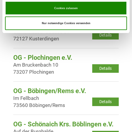
Details
72127 Kusterdingen
Cookies zulassen
OG - Mähringen e.V.
Nur notwendige Cookies verwenden
Ohmenhäuser Strasse 51
Details
72127 Kusterdingen
OG - Plochingen e.V.
Am Bruckenbach 10
Details
73207 Plochingen
OG - Böbingen/Rems e.V.
Im Fellbach
Details
73560 Böbingen/Rems
OG - Schönaich Krs. Böblingen e.V.
Auf der Burghalde