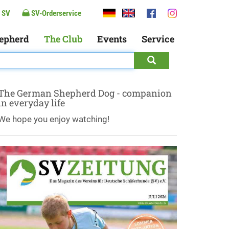
 SV
SV-Orderservice
epherd
The Club
Events
Service
The German Shepherd Dog - companion
in everyday life
We hope you enjoy watching!