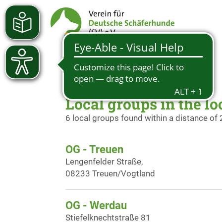
Local groups in the l
6 local groups found within a distance of
OG - Treuen
Lengenfelder Straße,
08233 Treuen/Vogtland
OG - Werdau
Stiefelknechtstraße 81