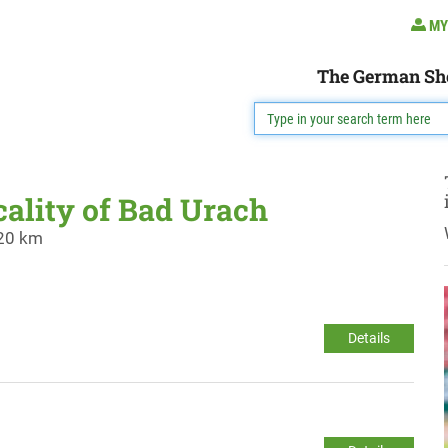
MY
The German Sh
cality of Bad Urach
 20 km
Details