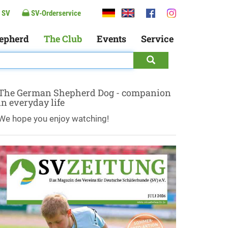
 SV
SV-Orderservice
epherd
The Club
Events
Service
The German Shepherd Dog - companion
in everyday life
We hope you enjoy watching!