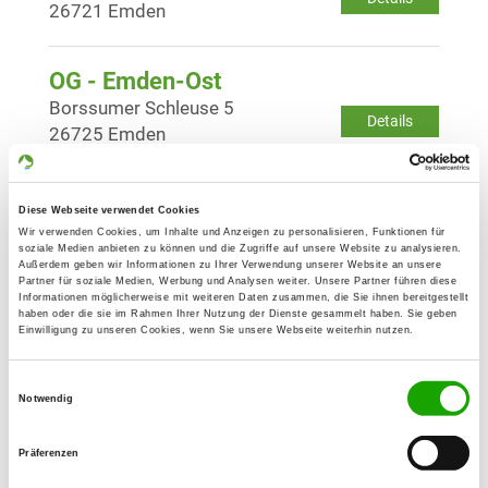
26721 Emden
OG - Emden-Ost
Borssumer Schleuse 5
Details
26725 Emden
OG - Großheide e.V.
Diese Webseite verwendet Cookies
Türkentrift
Wir verwenden Cookies, um Inhalte und Anzeigen zu personalisieren, Funktionen für
Details
soziale Medien anbieten zu können und die Zugriffe auf unsere Website zu analysieren.
26532 Großheide
Außerdem geben wir Informationen zu Ihrer Verwendung unserer Website an unsere
Partner für soziale Medien, Werbung und Analysen weiter. Unsere Partner führen diese
Informationen möglicherweise mit weiteren Daten zusammen, die Sie ihnen bereitgestellt
haben oder die sie im Rahmen Ihrer Nutzung der Dienste gesammelt haben. Sie geben
OG - Krummhörn
Einwilligung zu unseren Cookies, wenn Sie unsere Webseite weiterhin nutzen.
Woltzetenerstr.
Details
26736 Krummhörn/Pewsum
Einwilligungsauswahl
Notwendig
OG - Norden e.V.
Präferenzen
Torfweg 1