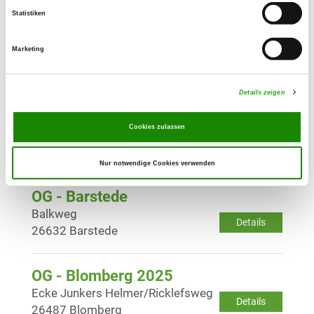
Details
26524 Lütetsburg
Statistiken
Marketing
OG - Norderney
Details
Details zeigen
OG - Südbrookmerland e.V.
Cookies zulassen
Georgsheiler Weg 30
Details
26624 Südbrookmerland
Nur notwendige Cookies verwenden
OG - Barstede
Balkweg
Details
26632 Barstede
OG - Blomberg 2025
Ecke Junkers Helmer/Ricklefsweg
Details
26487 Blomberg