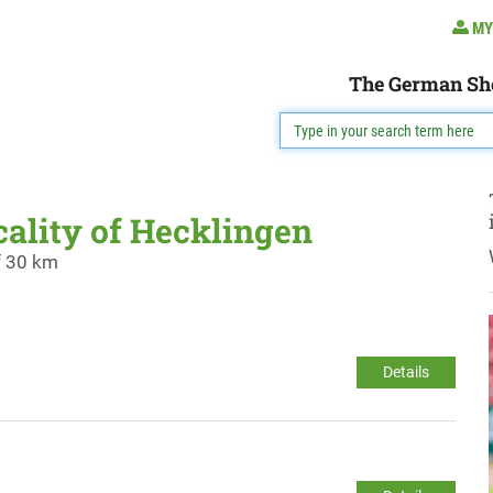
MY
The German Sh
cality of Hecklingen
f 30 km
Details