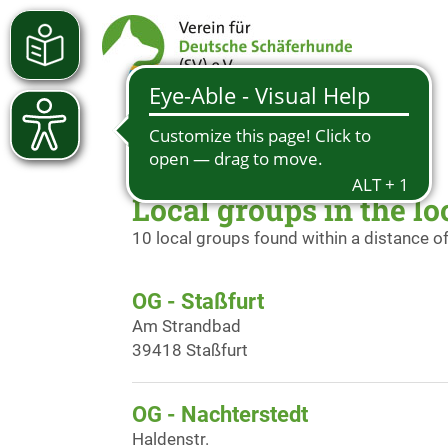
Local groups in the lo
10 local groups found within a distance o
OG - Staßfurt
Am Strandbad
39418 Staßfurt
OG - Nachterstedt
Haldenstr.