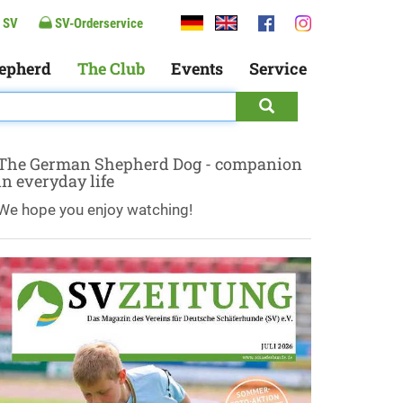
 SV
SV-Orderservice
epherd
The Club
Events
Service
The German Shepherd Dog - companion
in everyday life
We hope you enjoy watching!