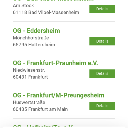
Am Stock
Details
61118 Bad Vilbel-Massenheim
OG - Eddersheim
Mönchhofstraße
Details
65795 Hattersheim
OG - Frankfurt-Praunheim e.V.
Niedwiesenstr.
Details
60431 Frankfurt
OG - Frankfurt/M-Preungesheim
Huswertstraße
Details
60435 Frankfurt am Main
OG - Hofheim/Ts. e.V.