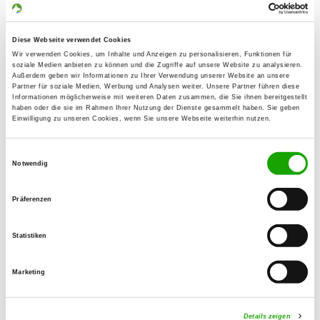
Wickerer Weg 9
Details
65719 Hofheim/Diedenbergen
Diese Webseite verwendet Cookies
Wir verwenden Cookies, um Inhalte und Anzeigen zu personalisieren, Funktionen für
soziale Medien anbieten zu können und die Zugriffe auf unsere Website zu analysieren.
OG - Kriftel
Außerdem geben wir Informationen zu Ihrer Verwendung unserer Website an unsere
Partner für soziale Medien, Werbung und Analysen weiter. Unsere Partner führen diese
Auf der Hohlmauer 7
Informationen möglicherweise mit weiteren Daten zusammen, die Sie ihnen bereitgestellt
Details
haben oder die sie im Rahmen Ihrer Nutzung der Dienste gesammelt haben. Sie geben
65830 Kriftel
Einwilligung zu unseren Cookies, wenn Sie unsere Webseite weiterhin nutzen.
Einwilligungsauswahl
OG - Maintal
Notwendig
Im Linnen
Details
63477 Maintal-Dörnigheim
Präferenzen
OG - Oberstedten/TS.
Statistiken
Am Stedter Berg
Details
61440 Oberursel - Oberstedten
Marketing
Details zeigen