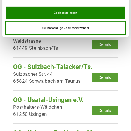
OG - Offenbach/M.
An der Klingenstr.
Details
Cookies zulassen
63075 Offenbach Waldheim
Nur notwendige Cookies verwenden
OG - Steinbach/Taunus
Waldstrasse
Details
61449 Steinbach/Ts
OG - Sulzbach-Talacker/Ts.
Sulzbacher Str. 44
Details
65824 Schwalbach am Taunus
OG - Usatal-Usingen e.V.
Posthalters-Wäldchen
Details
61250 Usingen