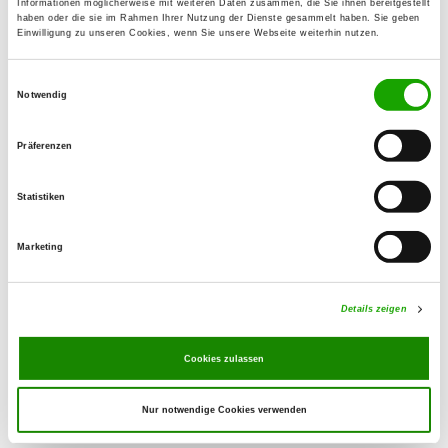
Informationen möglicherweise mit weiteren Daten zusammen, die Sie ihnen bereitgestellt
38640 Goslar
haben oder die sie im Rahmen Ihrer Nutzung der Dienste gesammelt haben. Sie geben
Einwilligung zu unseren Cookies, wenn Sie unsere Webseite weiterhin nutzen.
OG - Hornburg
Einwilligungsauswahl
Hopfenweg
Notwendig
Details
38315 Hornburg
Präferenzen
OG - Vienenburg e.V.
Statistiken
Schacht I
Details
38690 Goslar
Marketing
OG - Wernigerode
Details zeigen
An der Ilse
Details
38835 Ostwerwieck
Cookies zulassen
Nur notwendige Cookies verwenden