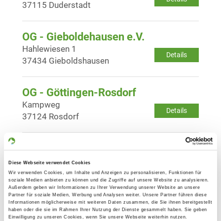
37115 Duderstadt
OG - Gieboldehausen e.V.
Hahlewiesen 1
Details
37434 Gieboldshausen
OG - Göttingen-Rosdorf
Kampweg
Details
37124 Rosdorf
OG - Herzberg/Harz
Am Schafstall Auf der Oderbreite
Diese Webseite verwendet Cookies
Details
37412 Herzberg/Pöhlde
Wir verwenden Cookies, um Inhalte und Anzeigen zu personalisieren, Funktionen für
soziale Medien anbieten zu können und die Zugriffe auf unsere Website zu analysieren.
Außerdem geben wir Informationen zu Ihrer Verwendung unserer Website an unsere
Partner für soziale Medien, Werbung und Analysen weiter. Unsere Partner führen diese
OG - Northeim/Hann.
Informationen möglicherweise mit weiteren Daten zusammen, die Sie ihnen bereitgestellt
haben oder die sie im Rahmen Ihrer Nutzung der Dienste gesammelt haben. Sie geben
An der Ducksteinbreite
Einwilligung zu unseren Cookies, wenn Sie unsere Webseite weiterhin nutzen.