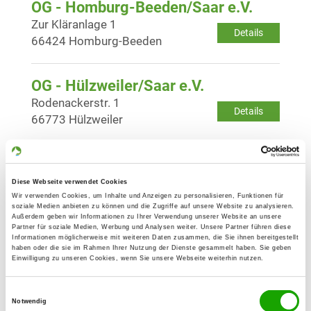
OG - Homburg-Beeden/Saar e.V.
Zur Kläranlage 1
Details
66424 Homburg-Beeden
OG - Hülzweiler/Saar e.V.
Rodenackerstr. 1
Details
66773 Hülzweiler
OG - Hüttigweiler e.V.
Kiefernweg 25
Diese Webseite verwendet Cookies
Details
66557 Hüttigweiler
Wir verwenden Cookies, um Inhalte und Anzeigen zu personalisieren, Funktionen für
soziale Medien anbieten zu können und die Zugriffe auf unsere Website zu analysieren.
Außerdem geben wir Informationen zu Ihrer Verwendung unserer Website an unsere
Partner für soziale Medien, Werbung und Analysen weiter. Unsere Partner führen diese
Informationen möglicherweise mit weiteren Daten zusammen, die Sie ihnen bereitgestellt
OG - Illingen/Saar e.V.
haben oder die sie im Rahmen Ihrer Nutzung der Dienste gesammelt haben. Sie geben
Steinertshaus
Einwilligung zu unseren Cookies, wenn Sie unsere Webseite weiterhin nutzen.
Details
66557 Illingen
Einwilligungsauswahl
Notwendig