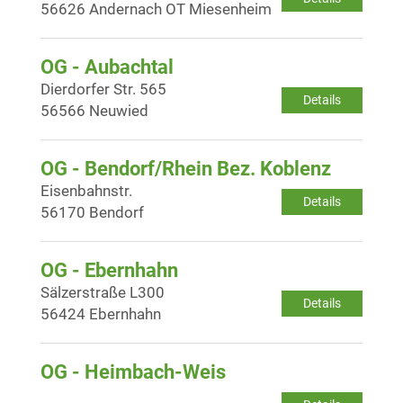
56626 Andernach OT Miesenheim
OG - Aubachtal
Dierdorfer Str. 565
Details
56566 Neuwied
OG - Bendorf/Rhein Bez. Koblenz
Eisenbahnstr.
Details
56170 Bendorf
OG - Ebernhahn
Sälzerstraße L300
Details
56424 Ebernhahn
OG - Heimbach-Weis