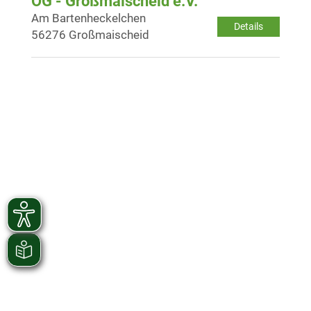
OG - Großmaischeid e.V.
Am Bartenheckelchen
Details
56276 Großmaischeid