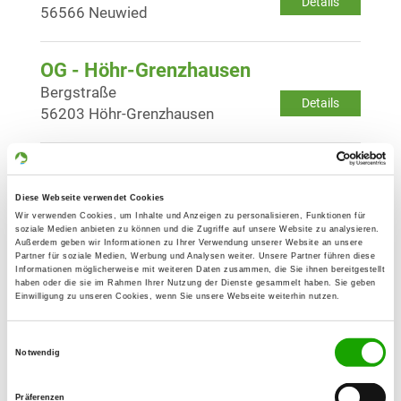
Details
56566 Neuwied
OG - Höhr-Grenzhausen
Bergstraße
Details
56203 Höhr-Grenzhausen
OG - Kesselheim
Fröschenpfuhl
Diese Webseite verwendet Cookies
Details
56070 Koblenz-Kesselheim
Wir verwenden Cookies, um Inhalte und Anzeigen zu personalisieren, Funktionen für
soziale Medien anbieten zu können und die Zugriffe auf unsere Website zu analysieren.
Außerdem geben wir Informationen zu Ihrer Verwendung unserer Website an unsere
Partner für soziale Medien, Werbung und Analysen weiter. Unsere Partner führen diese
OG - Koblenz 1920 e.V.
Informationen möglicherweise mit weiteren Daten zusammen, die Sie ihnen bereitgestellt
haben oder die sie im Rahmen Ihrer Nutzung der Dienste gesammelt haben. Sie geben
Kruppstraße
Einwilligung zu unseren Cookies, wenn Sie unsere Webseite weiterhin nutzen.
Details
56072 Koblenz
Einwilligungsauswahl
Notwendig
OG - Lahnstein, Sitz Niederlahnstein
Präferenzen