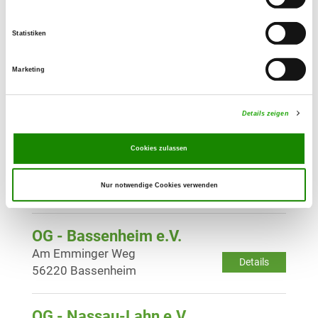
Details
56112 Lahnstein
Statistiken
OG - Mallendarer Berg, Sitz
Marketing
Vallendar
Auf dem Mendel
Details
56179 Vallendar
Details zeigen
Cookies zulassen
OG - Montabaur e.V.
Am Hähnchen
Details
Nur notwendige Cookies verwenden
56412 Holler
OG - Bassenheim e.V.
Am Emminger Weg
Details
56220 Bassenheim
OG - Nassau-Lahn e.V.