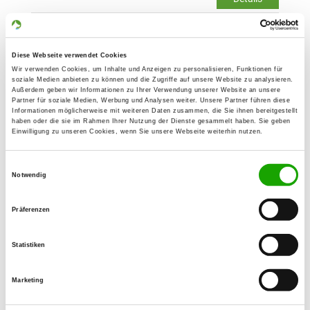
OG - Gambach
Goldwiesenweg 14
Diese Webseite verwendet Cookies
Details
35516 Münzenberg-Gambach
Wir verwenden Cookies, um Inhalte und Anzeigen zu personalisieren, Funktionen für
soziale Medien anbieten zu können und die Zugriffe auf unsere Website zu analysieren.
Außerdem geben wir Informationen zu Ihrer Verwendung unserer Website an unsere
Partner für soziale Medien, Werbung und Analysen weiter. Unsere Partner führen diese
OG - Kirch-Pohl-Göns
Informationen möglicherweise mit weiteren Daten zusammen, die Sie ihnen bereitgestellt
haben oder die sie im Rahmen Ihrer Nutzung der Dienste gesammelt haben. Sie geben
Einwilligung zu unseren Cookies, wenn Sie unsere Webseite weiterhin nutzen.
Details
35428 Kirchgöns
Einwilligungsauswahl
Notwendig
OG - Oberstedten/TS.
Am Stedter Berg
Präferenzen
Details
61440 Oberursel - Oberstedten
Statistiken
OG - Steinbach/Taunus
Marketing
Waldstrasse
Details
61449 Steinbach/Ts