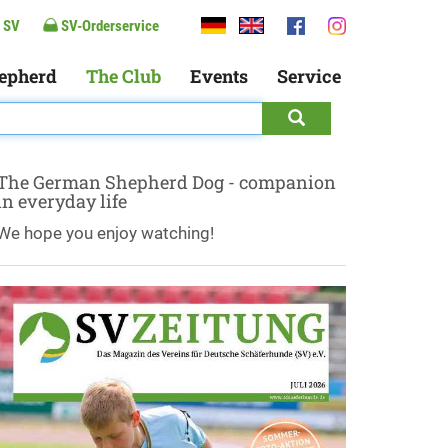
 SV
SV-Orderservice
epherd
The Club
Events
Service
The German Shepherd Dog - companion
in everyday life
We hope you enjoy watching!