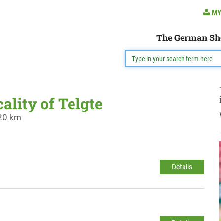
MY
The German Sh
cality of Telgte
 20 km
Details