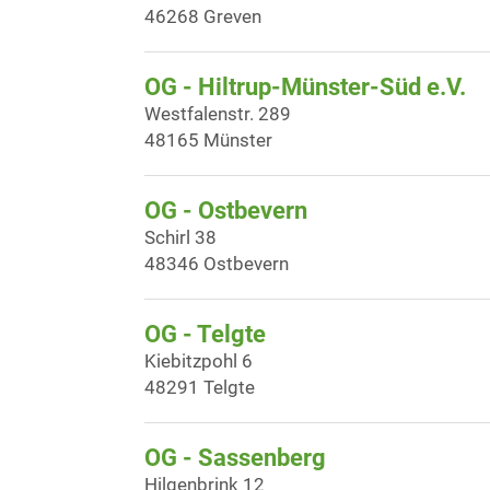
46268 Greven
OG - Hiltrup-Münster-Süd e.V.
Westfalenstr. 289
48165 Münster
OG - Ostbevern
Schirl 38
48346 Ostbevern
OG - Telgte
Kiebitzpohl 6
48291 Telgte
OG - Sassenberg
Hilgenbrink 12