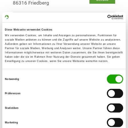
86316 Friedberg
OG - Gersthofen e.V.
Unterer Auweg 10 1/2
Diese Webseite verwendet Cookies
Details
86169 Augsburg
Wir verwenden Cookies, um Inhalte und Anzeigen zu personalisieren, Funktionen für
soziale Medien anbieten zu können und die Zugriffe auf unsere Website zu analysieren.
Außerdem geben wir Informationen zu Ihrer Verwendung unserer Website an unsere
Partner für soziale Medien, Werbung und Analysen weiter. Unsere Partner führen diese
OG - Schwabmünchen
Informationen möglicherweise mit weiteren Daten zusammen, die Sie ihnen bereitgestellt
haben oder die sie im Rahmen Ihrer Nutzung der Dienste gesammelt haben. Sie geben
Schwabegger Straße 40
Einwilligung zu unseren Cookies, wenn Sie unsere Webseite weiterhin nutzen.
Details
86830 Schwabmünchen-
Wertachau
Einwilligungsauswahl
Notwendig
OG - Augsburg 1902 e.V.
Präferenzen
Wasenmeisterweg
Details
86199 Augsburg
Statistiken
Marketing
OG - Stadtbergen