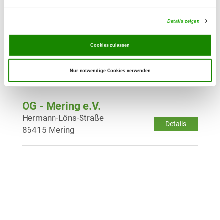
Beim Ziegelstadel
Details
86391 Stadtbergen
Details zeigen
Cookies zulassen
OG - Königsbrunn e.V.
Lechfeldgraben 1
Details
Nur notwendige Cookies verwenden
86343 Königsbrunn
OG - Mering e.V.
Hermann-Löns-Straße
Details
86415 Mering