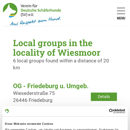
MENU
Local groups in the
locality of Wiesmoor
6 local groups found within a distance of 20
km
OG - Friedeburg u. Umgeb.
Wiesederstraße 75
Details
26446 Friedeburg
OG - Heidmühle/Schortens
Diese Webseite verwendet Cookies
Schosster Str. 67 A
Details
Wir verwenden Cookies, um Inhalte und Anzeigen zu personalisieren, Funktionen für