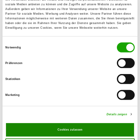
26419 Schortens
soziale Medien anbieten zu können und die Zugriffe auf unsere Website zu analysieren.
Außerdem geben wir Informationen zu Ihrer Verwendung unserer Website an unsere
Partner für soziale Medien, Werbung und Analysen weiter. Unsere Partner führen diese
Informationen möglicherweise mit weiteren Daten zusammen, die Sie ihnen bereitgestellt
OG - Hinrichsfehn
haben oder die sie im Rahmen Ihrer Nutzung der Dienste gesammelt haben. Sie geben
Einwilligung zu unseren Cookies, wenn Sie unsere Webseite weiterhin nutzen.
Burentörfasselsweg 2
Details
26639 Wiesmoor
Einwilligungsauswahl
Notwendig
OG - Uplengen-Fiebing
Präferenzen
Ostertorstr. 170
Details
26670 Uplengen-Remels
Statistiken
OG - Wiesmoor-Großefehn
Marketing
Moorlager Weg 18
Details
26629 Großefehn
Details zeigen
OG - Zetel
Cookies zulassen
Zur Bäke 1