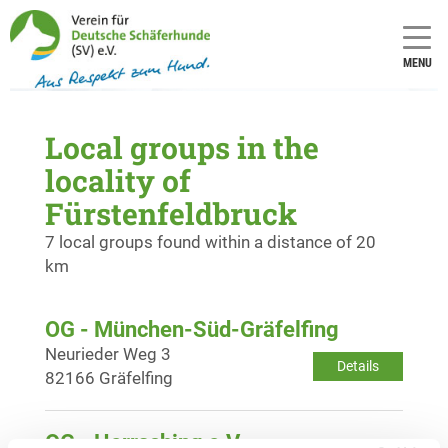
MENU
Local groups in the
locality of
Fürstenfeldbruck
7 local groups found within a distance of 20
km
OG - München-Süd-Gräfelfing
Neurieder Weg 3
Details
82166 Gräfelfing
OG - Herrsching e.V.