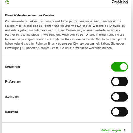
Gewerbestraße
Details
82211 Herrsching
Diese Webseite verwendet Cookies
Wir verwenden Cookies, um Inhalte und Anzeigen zu personalisieren, Funktionen für
soziale Medien anbieten zu können und die Zugriffe auf unsere Website zu analysieren.
OG - Dachau e.V.
Außerdem geben wir Informationen zu Ihrer Verwendung unserer Website an unsere
Partner für soziale Medien, Werbung und Analysen weiter. Unsere Partner führen diese
Auenstr. 13
Informationen möglicherweise mit weiteren Daten zusammen, die Sie ihnen bereitgestellt
Details
haben oder die sie im Rahmen Ihrer Nutzung der Dienste gesammelt haben. Sie geben
85221 Dachau
Einwilligung zu unseren Cookies, wenn Sie unsere Webseite weiterhin nutzen.
Einwilligungsauswahl
OG - Aufkirchen
Notwendig
Maisacherstr. 83
Details
82281 Aufkirchen
Präferenzen
OG - München-Lochhausen e.V.
Statistiken
Rohrdommelweg 36
Details
81249 München
Marketing
Details zeigen
OG - München-West e.V.