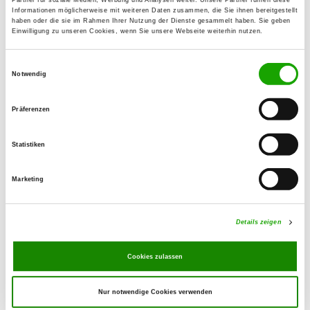
01809 Heidenau
Informationen möglicherweise mit weiteren Daten zusammen, die Sie ihnen bereitgestellt
haben oder die sie im Rahmen Ihrer Nutzung der Dienste gesammelt haben. Sie geben
Einwilligung zu unseren Cookies, wenn Sie unsere Webseite weiterhin nutzen.
OG - Steina-Weißbach
Einwilligungsauswahl
Zur Massenei
Notwendig
Details
01477 Arnsdorf
Präferenzen
OG - Hundesportverein Radeberg
e.V.
Statistiken
Kleinwollmsdorfer Str.
Details
01454 Radeberg
Marketing
OG - Stolpen
Details zeigen
Alter Sportplatz
Details
01833 Stolpen
Cookies zulassen
Nur notwendige Cookies verwenden