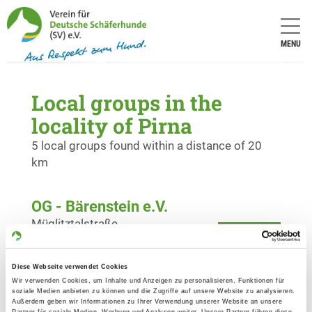
MENU
Local groups in the
locality of Pirna
5 local groups found within a distance of 20
km
OG - Bärenstein e.V.
Müglitztalstraße
Details
01773 Bärenstein
Diese Webseite verwendet Cookies
OG - Heidenau e.V.
Wir verwenden Cookies, um Inhalte und Anzeigen zu personalisieren, Funktionen für
soziale Medien anbieten zu können und die Zugriffe auf unsere Website zu analysieren.
Elbstr. 11
Außerdem geben wir Informationen zu Ihrer Verwendung unserer Website an unsere
Details
Partner für soziale Medien, Werbung und Analysen weiter. Unsere Partner führen diese