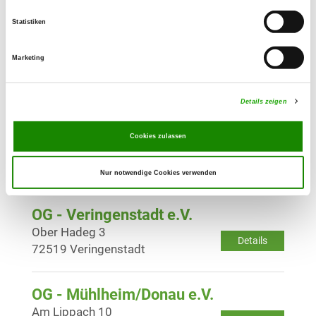
Details
88630 Pfullendorf
Statistiken
OG - Bad Saulgau e.V.
Marketing
Moosheimerstr. 79
Details
88348 Bad Saulgau
Details zeigen
OG - Tailfingen
Cookies zulassen
Schönbuch 11
Details
72461 Albstadt-Tailfingen
Nur notwendige Cookies verwenden
OG - Veringenstadt e.V.
Ober Hadeg 3
Details
72519 Veringenstadt
OG - Mühlheim/Donau e.V.
Am Lippach 10