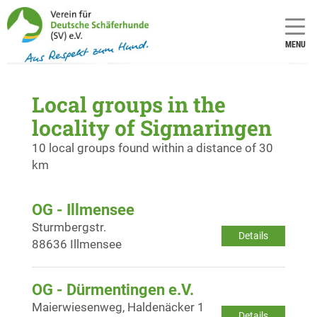
MENU
Local groups in the
locality of Sigmaringen
10 local groups found within a distance of 30
km
OG - Illmensee
Sturmbergstr.
Details
88636 Illmensee
OG - Dürmentingen e.V.
Maierwiesenweg, Haldenäcker 1
Details