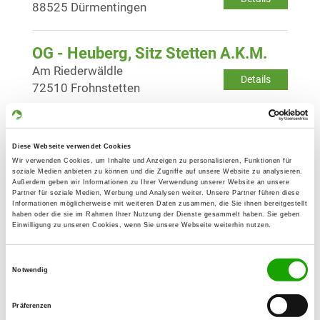
88525 Dürmentingen
OG - Heuberg, Sitz Stetten A.K.M.
Am Riederwäldle
Details
72510 Frohnstetten
OG - Mägerkingen e.V.
Diese Webseite verwendet Cookies
Auf der Dölle
Details
Wir verwenden Cookies, um Inhalte und Anzeigen zu personalisieren, Funktionen für
72818 Mägerkingen
soziale Medien anbieten zu können und die Zugriffe auf unsere Website zu analysieren.
Außerdem geben wir Informationen zu Ihrer Verwendung unserer Website an unsere
Partner für soziale Medien, Werbung und Analysen weiter. Unsere Partner führen diese
Informationen möglicherweise mit weiteren Daten zusammen, die Sie ihnen bereitgestellt
OG - Mengen
haben oder die sie im Rahmen Ihrer Nutzung der Dienste gesammelt haben. Sie geben
Einwilligung zu unseren Cookies, wenn Sie unsere Webseite weiterhin nutzen.
Blochingerstr. 33
Details
88512 Mengen
Einwilligungsauswahl
Notwendig
OG - Pfullendorf/Aach-Linz e.V.
Präferenzen
Bannholzer Weg