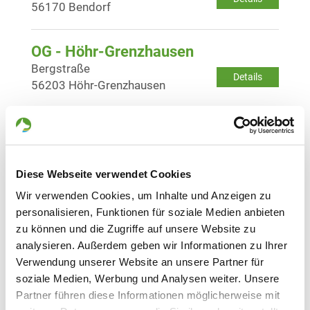
56170 Bendorf
OG - Höhr-Grenzhausen
Bergstraße
Details
56203 Höhr-Grenzhausen
OG - Kesselheim
Fröschenpfuhl
Details
56070 Koblenz-Kesselheim
Diese Webseite verwendet Cookies
Wir verwenden Cookies, um Inhalte und Anzeigen zu
OG - Koblenz 1920 e.V.
personalisieren, Funktionen für soziale Medien anbieten
Kruppstraße
zu können und die Zugriffe auf unsere Website zu
Details
56072 Koblenz
analysieren. Außerdem geben wir Informationen zu Ihrer
Verwendung unserer Website an unsere Partner für
soziale Medien, Werbung und Analysen weiter. Unsere
OG - Lahnstein, Sitz Niederlahnstein
Partner führen diese Informationen möglicherweise mit