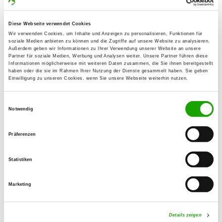
Baumwallsweg 5
Details
17034 Neubrandenburg
Diese Webseite verwendet Cookies
Wir verwenden Cookies, um Inhalte und Anzeigen zu personalisieren, Funktionen für
soziale Medien anbieten zu können und die Zugriffe auf unsere Website zu analysieren.
OG - Stralsund e.V.
Außerdem geben wir Informationen zu Ihrer Verwendung unserer Website an unsere
Partner für soziale Medien, Werbung und Analysen weiter. Unsere Partner führen diese
Greifswalder Chaussee 62 W
Informationen möglicherweise mit weiteren Daten zusammen, die Sie ihnen bereitgestellt
Details
18439 Stralsund
haben oder die sie im Rahmen Ihrer Nutzung der Dienste gesammelt haben. Sie geben
Einwilligung zu unseren Cookies, wenn Sie unsere Webseite weiterhin nutzen.
OG - Demmin
Einwilligungsauswahl
Notwendig
Devenerstraße
Details
17109 Demmin
Präferenzen
OG - Wolgast
Statistiken
Details
17438 Wolgast
Marketing
OG - Bocksee
Details zeigen