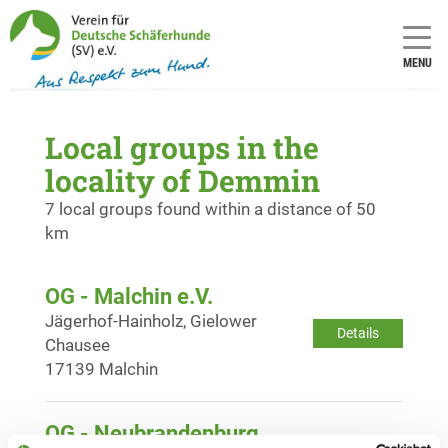
MENU
Local groups in the
locality of Demmin
7 local groups found within a distance of 50
km
OG - Malchin e.V.
Jägerhof-Hainholz, Gielower
Details
Chausee
17139 Malchin
OG - Neubrandenburg