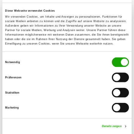
16230 Melchow
Diese Webseite verwendet Cookies
Wir verwenden Cookies, um Inhalte und Anzeigen zu personalisieren, Funktionen für
OG - Eichwalde
soziale Medien anbieten zu können und die Zugriffe auf unsere Website zu analysieren.
Außerdem geben wir Informationen zu Ihrer Verwendung unserer Website an unsere
Hirtenfließ
Partner für soziale Medien, Werbung und Analysen weiter. Unsere Partner führen diese
Details
Informationen möglicherweise mit weiteren Daten zusammen, die Sie ihnen bereitgestellt
12527 Berlin
haben oder die sie im Rahmen Ihrer Nutzung der Dienste gesammelt haben. Sie geben
Einwilligung zu unseren Cookies, wenn Sie unsere Webseite weiterhin nutzen.
OG - Spreenhagen
Einwilligungsauswahl
Fürstenwalderstr. 6 b
Notwendig
Details
15528 Spreenhagen
Präferenzen
OG - Neuenhagen
Statistiken
Jahnstr.
Details
15366 Neuenhagen
Marketing
OG - Paulshof
Details zeigen
Lichtenauer Weg 5