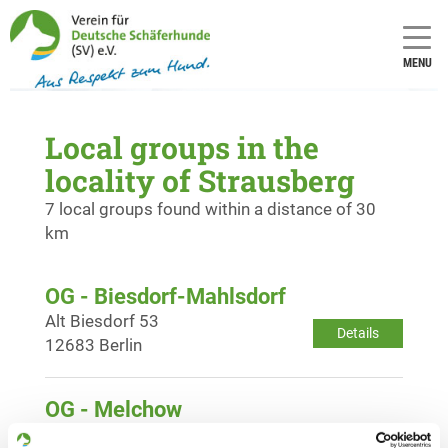
MENU
Local groups in the
locality of Strausberg
7 local groups found within a distance of 30
km
OG - Biesdorf-Mahlsdorf
Alt Biesdorf 53
Details
12683 Berlin
OG - Melchow
Am Friedhof
Details