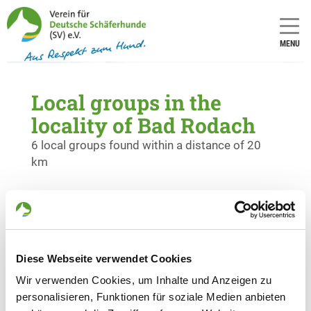
MENU
Local groups in the
locality of Bad Rodach
6 local groups found within a distance of 20
km
OG - Coburg
Weichengereuth 50
Details
96450 Coburg
Diese Webseite verwendet Cookies
Wir verwenden Cookies, um Inhalte und Anzeigen zu
OG - Coburg-Lautergrund
personalisieren, Funktionen für soziale Medien anbieten
Esbacher Straße
Details