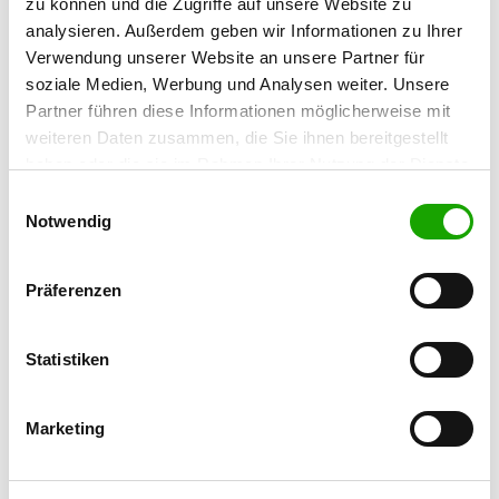
zu können und die Zugriffe auf unsere Website zu
96450 Coburg-Bertelsdorf
analysieren. Außerdem geben wir Informationen zu Ihrer
Verwendung unserer Website an unsere Partner für
OG - Ermershausen
soziale Medien, Werbung und Analysen weiter. Unsere
Sportplatzweg
Partner führen diese Informationen möglicherweise mit
Details
96126 Ermershausen
weiteren Daten zusammen, die Sie ihnen bereitgestellt
haben oder die sie im Rahmen Ihrer Nutzung der Dienste
gesammelt haben. Sie geben Einwilligung zu unseren
Einwilligungsauswahl
OG - Rodach b. Coburg
Cookies, wenn Sie unsere Webseite weiterhin nutzen.
Notwendig
Wiesenweg
Details
96476 Bad Rodach
Präferenzen
OG - Rödental-Einberg
Statistiken
Vogelleite 17
Details
96472 Rödental
Marketing
OG - Hundesportverein SV
Waffenrod-Hinterrod