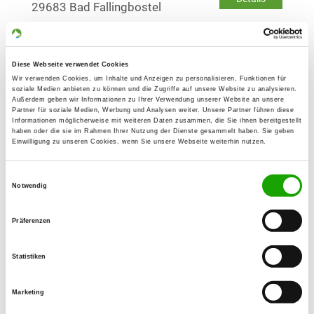
29683 Bad Fallingbostel
OG - Faßberg
Diese Webseite verwendet Cookies
Meisenweg
Details
Wir verwenden Cookies, um Inhalte und Anzeigen zu personalisieren, Funktionen für
29328 Faßberg
soziale Medien anbieten zu können und die Zugriffe auf unsere Website zu analysieren.
Außerdem geben wir Informationen zu Ihrer Verwendung unserer Website an unsere
Partner für soziale Medien, Werbung und Analysen weiter. Unsere Partner führen diese
Informationen möglicherweise mit weiteren Daten zusammen, die Sie ihnen bereitgestellt
OG - Hambühren e.V.
haben oder die sie im Rahmen Ihrer Nutzung der Dienste gesammelt haben. Sie geben
Einwilligung zu unseren Cookies, wenn Sie unsere Webseite weiterhin nutzen.
Am Ortsdresch 100
Details
29313 Hambühren OT Oldau
Einwilligungsauswahl
Notwendig
OG - Munster
Präferenzen
Kohlenbissen 5
Details
29633 Munster
Statistiken
OG - Schwarmstedt
Marketing
Am Mühlenweg