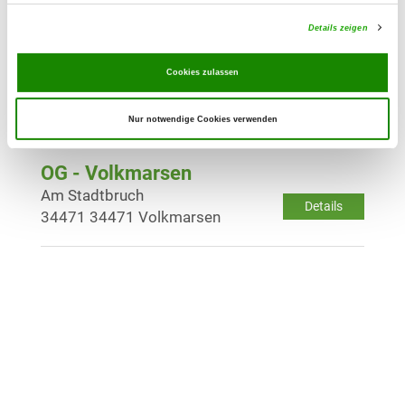
Details
34497 Korbach
Details zeigen
OG - Korbach-Eisenberg e.V.
Cookies zulassen
Am Großen Hagen
Details
34497 Korbach
Nur notwendige Cookies verwenden
OG - Volkmarsen
Am Stadtbruch
Details
34471 34471 Volkmarsen