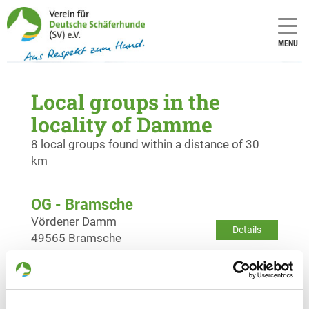
MENU
Local groups in the
locality of Damme
8 local groups found within a distance of 30
km
OG - Bramsche
Vördener Damm
Details
49565 Bramsche
OG - Osnabrück-Nord
Ickerweg 71
Details