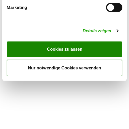
Details
49377 Vechta
Marketing
OG - Varlheide
Zum Kleihügel 30
Details zeigen
Details
32369 Rahden
Cookies zulassen
OG - Dinklage e.V.
Am Trenkampsbach 36
Details
Nur notwendige Cookies verwenden
49413 Dinklage