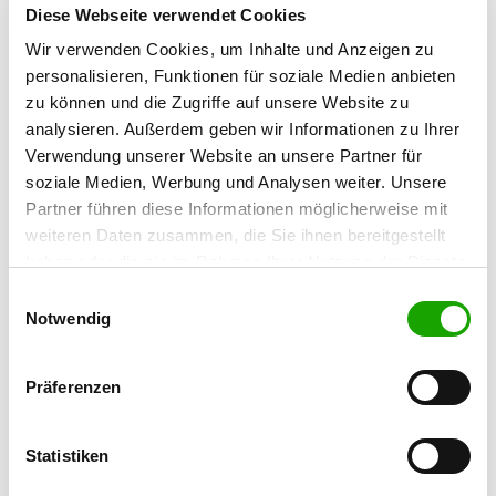
49088 Osnabrück
Diese Webseite verwendet Cookies
Wir verwenden Cookies, um Inhalte und Anzeigen zu
personalisieren, Funktionen für soziale Medien anbieten
OG - Wallenhorst
zu können und die Zugriffe auf unsere Website zu
Boerskamp
Details
analysieren. Außerdem geben wir Informationen zu Ihrer
49134 Wallenhorst
Verwendung unserer Website an unsere Partner für
soziale Medien, Werbung und Analysen weiter. Unsere
OG - Naturpark Dümmer
Partner führen diese Informationen möglicherweise mit
Zur Schulheide 34
weiteren Daten zusammen, die Sie ihnen bereitgestellt
Details
49448 Stemshorn
haben oder die sie im Rahmen Ihrer Nutzung der Dienste
gesammelt haben. Sie geben Einwilligung zu unseren
Einwilligungsauswahl
Cookies, wenn Sie unsere Webseite weiterhin nutzen.
Notwendig
OG - Rehden-Dickel
Am Sportplatz 9
Details
49453 Dickel
Präferenzen
OG - Vechta
Statistiken
Balzweg 4