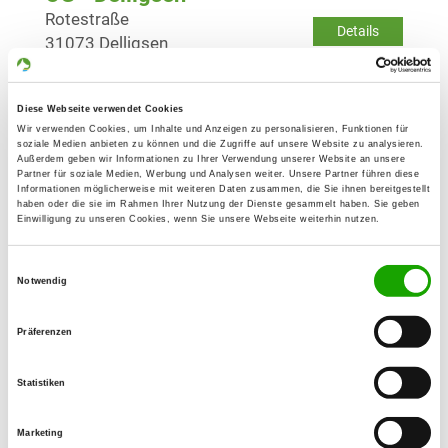
Rotestraße
Details
31073 Delligsen
OG - Einbeck
Diese Webseite verwendet Cookies
Walkemühlenweg 41
Wir verwenden Cookies, um Inhalte und Anzeigen zu personalisieren, Funktionen für
Details
soziale Medien anbieten zu können und die Zugriffe auf unsere Website zu analysieren.
37574 Einbeck
Außerdem geben wir Informationen zu Ihrer Verwendung unserer Website an unsere
Partner für soziale Medien, Werbung und Analysen weiter. Unsere Partner führen diese
Informationen möglicherweise mit weiteren Daten zusammen, die Sie ihnen bereitgestellt
haben oder die sie im Rahmen Ihrer Nutzung der Dienste gesammelt haben. Sie geben
OG - Einbeck-Land v. 1967
Einwilligung zu unseren Cookies, wenn Sie unsere Webseite weiterhin nutzen.
Ivenstraße
Details
37574 Einbeck
Einwilligungsauswahl
Notwendig
OG - Hohenbüchen
Präferenzen
Feldmark
Details
31073 Hohenbüchen
Statistiken
Marketing
OG - Holzminden-Altendorf e.V.