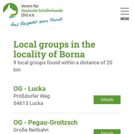
MENU
Local groups in the
locality of Borna
9 local groups found within a distance of 20
km
OG - Lucka
Prößdorfer Weg
Details
04613 Lucka
OG - Pegau-Groitzsch
Große Reitbahn
Details