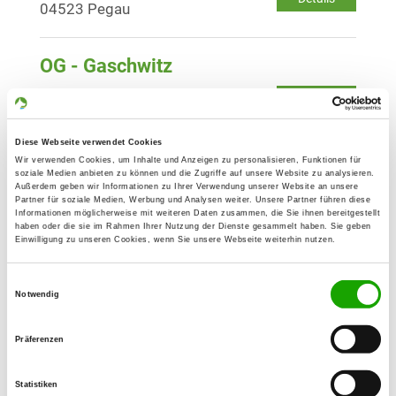
04523 Pegau
OG - Gaschwitz
Details
04416 Markkleeberg/Gaschwitz
Diese Webseite verwendet Cookies
OG - Borna
Wir verwenden Cookies, um Inhalte und Anzeigen zu personalisieren, Funktionen für
soziale Medien anbieten zu können und die Zugriffe auf unsere Website zu analysieren.
Witznitzer Str. 115
Außerdem geben wir Informationen zu Ihrer Verwendung unserer Website an unsere
Details
Partner für soziale Medien, Werbung und Analysen weiter. Unsere Partner führen diese
04552 Borna
Informationen möglicherweise mit weiteren Daten zusammen, die Sie ihnen bereitgestellt
haben oder die sie im Rahmen Ihrer Nutzung der Dienste gesammelt haben. Sie geben
Einwilligung zu unseren Cookies, wenn Sie unsere Webseite weiterhin nutzen.
OG - Rötha
Einwilligungsauswahl
Str. des Aufbaus
Notwendig
Details
04571 Rötha
Präferenzen
OG - Meuselwitz e.V.
Rudolf-Breitscheid-Straße 35
Statistiken