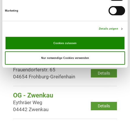
Details
04610 Meuselwitz
Marketing
OG - Wintersdorf e.V.
Gormaerstr. 3
Details zeigen
Details
04610 Meuselwitz
Cookies zulassen
OG - Greifenhain - Am
Nur notwendige Cookies verwenden
Hochzeitspalast-
Frauendorferstr. 65
Details
04654 Frohburg-Greifenhain
OG - Zwenkau
Eythräer Weg
Details
04442 Zwenkau