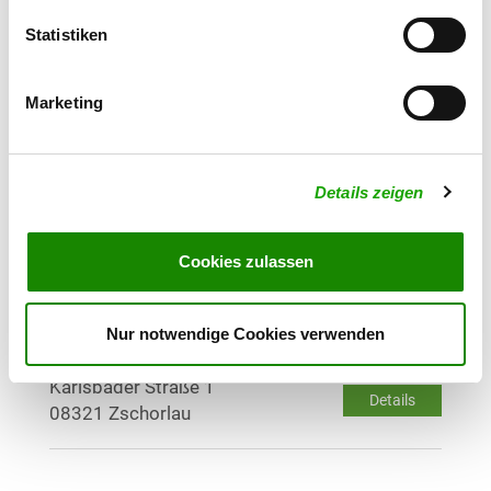
Friedensschachtstr. 16
Details
Statistiken
09376 Oelsnitz
Marketing
OG - Zwönitz
Geyersche Str. 74
Details
08297 Zwönitz
Details zeigen
OG - Raschau-Langenberg e.V.
Sportweg 15
Cookies zulassen
Details
08352 Raschau-Langenberg
Nur notwendige Cookies verwenden
OG - Am Steinberg Zschorlau e.V.
Karlsbader Straße 1
Details
08321 Zschorlau