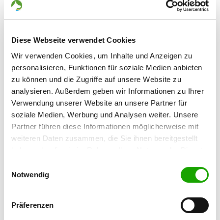
09221 Neukirchen
OG - Ursprung
Diese Webseite verwendet Cookies
Alte Flockenstr. 8
Details
Wir verwenden Cookies, um Inhalte und Anzeigen zu
09385 Ursprung
personalisieren, Funktionen für soziale Medien anbieten
zu können und die Zugriffe auf unsere Website zu
OG - Am Sachsenring
analysieren. Außerdem geben wir Informationen zu Ihrer
Verwendung unserer Website an unsere Partner für
Teutoniaweg
Details
soziale Medien, Werbung und Analysen weiter. Unsere
09355 Gersdorf
Partner führen diese Informationen möglicherweise mit
weiteren Daten zusammen, die Sie ihnen bereitgestellt
OG - Hundesportverein Hohndorf
haben oder die sie im Rahmen Ihrer Nutzung der Dienste
e.V.
gesammelt haben. Sie geben Einwilligung zu unseren
Einwilligungsauswahl
R.-Breitscheid-Strasse
Cookies, wenn Sie unsere Webseite weiterhin nutzen.
Notwendig
Details
09394 Hohndorf
Präferenzen
OG - Oelsnitz/E.