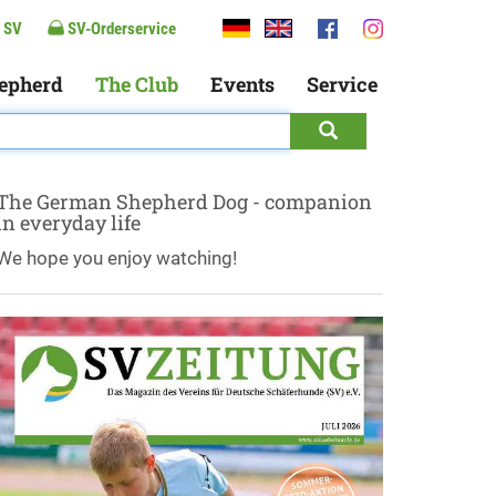
 SV
SV-Orderservice
epherd
The Club
Events
Service
The German Shepherd Dog - companion
in everyday life
We hope you enjoy watching!