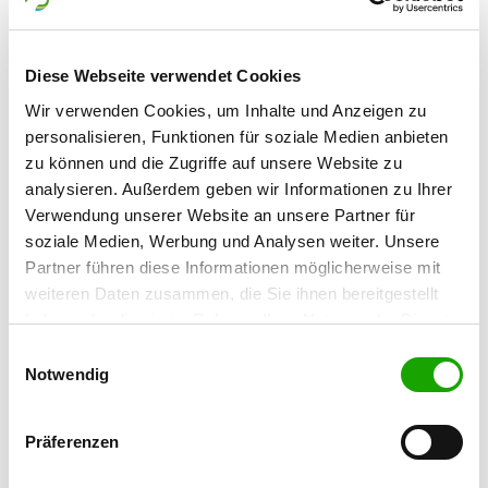
24941 Flensburg
Diese Webseite verwendet Cookies
OG - Husum-Nordfriesland
Bredstedter Straße / Ecke Lund
Wir verwenden Cookies, um Inhalte und Anzeigen zu
Details
25813 Husum
personalisieren, Funktionen für soziale Medien anbieten
zu können und die Zugriffe auf unsere Website zu
analysieren. Außerdem geben wir Informationen zu Ihrer
OG - Kappeln/Schlei
Verwendung unserer Website an unsere Partner für
Nordstrasse
soziale Medien, Werbung und Analysen weiter. Unsere
Details
24376 Kappeln/Schlei
Partner führen diese Informationen möglicherweise mit
weiteren Daten zusammen, die Sie ihnen bereitgestellt
haben oder die sie im Rahmen Ihrer Nutzung der Dienste
OG - Pahlen
gesammelt haben. Sie geben Einwilligung zu unseren
Höchster Berg 7a
Einwilligungsauswahl
Details
Cookies, wenn Sie unsere Webseite weiterhin nutzen.
Notwendig
25794 Pahlen
Präferenzen
OG - Rendsburg
Duvenstedter Weg