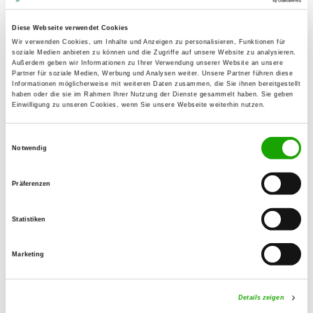
Details
50354 Hürth-Fischenich
Diese Webseite verwendet Cookies
Wir verwenden Cookies, um Inhalte und Anzeigen zu personalisieren, Funktionen für
OG - Gleuel
soziale Medien anbieten zu können und die Zugriffe auf unsere Website zu analysieren.
Außerdem geben wir Informationen zu Ihrer Verwendung unserer Website an unsere
Ernst-Reuter-Str. 135
Partner für soziale Medien, Werbung und Analysen weiter. Unsere Partner führen diese
Details
Informationen möglicherweise mit weiteren Daten zusammen, die Sie ihnen bereitgestellt
50354 Hürth-Gleuel
haben oder die sie im Rahmen Ihrer Nutzung der Dienste gesammelt haben. Sie geben
Einwilligung zu unseren Cookies, wenn Sie unsere Webseite weiterhin nutzen.
OG - Groß-Hürth
Einwilligungsauswahl
Schallmauerweg
Notwendig
Details
50354 Hürth
Präferenzen
OG - Hürth-Hermülheim
Statistiken
Im Rönchen
Details
50354 Hürth
Marketing
OG - Kuchenheim e.V.
Details zeigen
Liststraßen