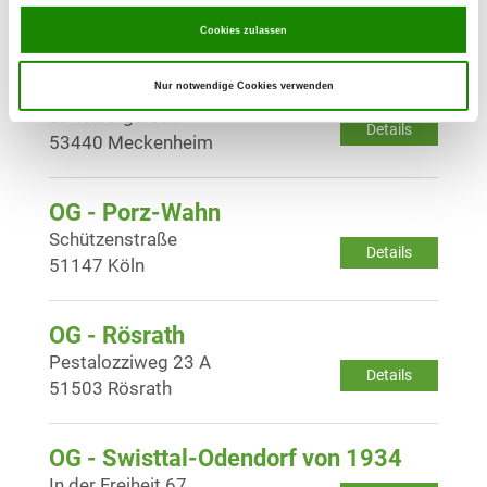
Details
53881 Euskirchen
Cookies zulassen
OG - Meckenheim u. Umgeb.
Nur notwendige Cookies verwenden
Lüftelbergerstr.
Details
53440 Meckenheim
OG - Porz-Wahn
Schützenstraße
Details
51147 Köln
OG - Rösrath
Pestalozziweg 23 A
Details
51503 Rösrath
OG - Swisttal-Odendorf von 1934
In der Freiheit 67