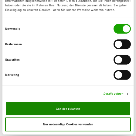
Informationen möglicherweise mit weiteren Daten zusammen, die Sie ihnen bereitgestellt
38319 Klein Biewende
haben oder die sie im Rahmen Ihrer Nutzung der Dienste gesammelt haben. Sie geben
Einwilligung zu unseren Cookies, wenn Sie unsere Webseite weiterhin nutzen.
OG - Hornburg
Einwilligungsauswahl
Hopfenweg
Notwendig
Details
38315 Hornburg
Präferenzen
OG - Vienenburg e.V.
Statistiken
Schacht I
Details
38690 Goslar
Marketing
OG - Wernigerode
Details zeigen
An der Ilse
Details
38835 Ostwerwieck
Cookies zulassen
Nur notwendige Cookies verwenden