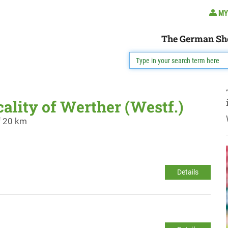
MY
The German Sh
cality of Werther (Westf.)
f 20 km
Details