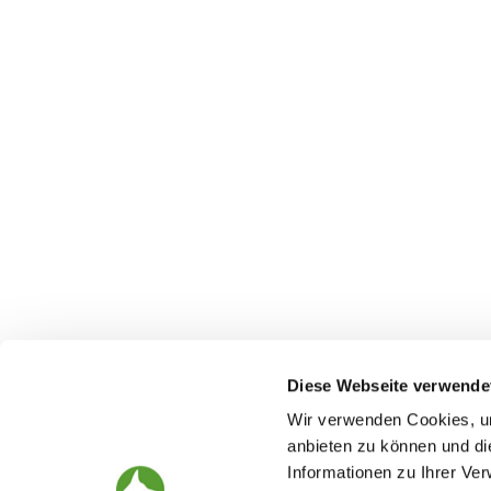
Diese Webseite verwende
Wir verwenden Cookies, um
anbieten zu können und di
Informationen zu Ihrer Ve
The German Shepherd
The Club