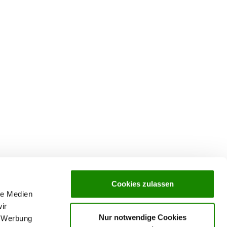
Cookies zulassen
le Medien
ir
Nur notwendige Cookies
, Werbung