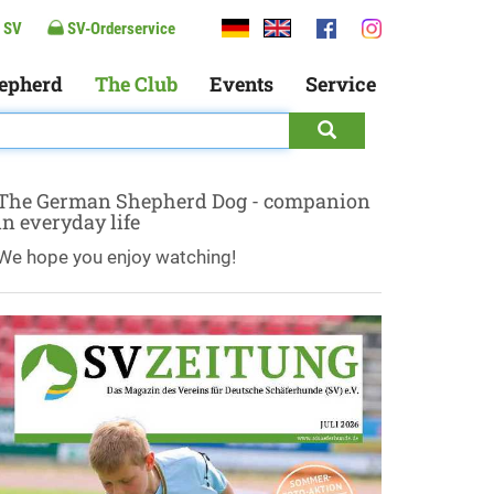
 SV
SV-Orderservice
epherd
The Club
Events
Service
The German Shepherd Dog - companion
in everyday life
We hope you enjoy watching!