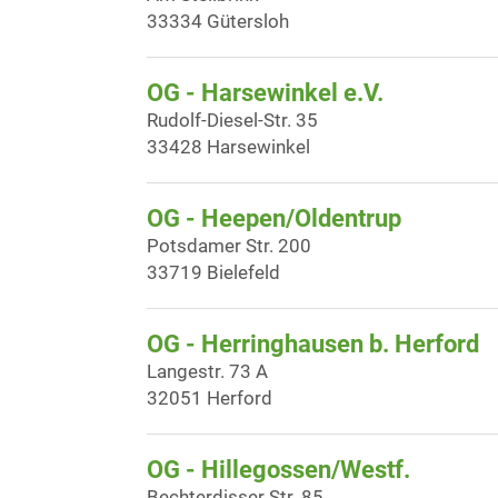
33334 Gütersloh
OG - Harsewinkel e.V.
Rudolf-Diesel-Str. 35
33428 Harsewinkel
OG - Heepen/Oldentrup
Potsdamer Str. 200
33719 Bielefeld
OG - Herringhausen b. Herford
Langestr. 73 A
32051 Herford
OG - Hillegossen/Westf.
Bechterdisser Str. 85