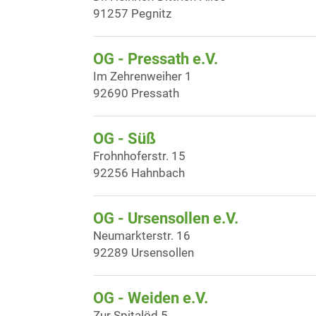
91257 Pegnitz
OG - Pressath e.V.
Im Zehrenweiher 1
92690 Pressath
OG - Süß
Frohnhoferstr. 15
92256 Hahnbach
OG - Ursensollen e.V.
Neumarkterstr. 16
92289 Ursensollen
OG - Weiden e.V.
Zur Spitalöd 5