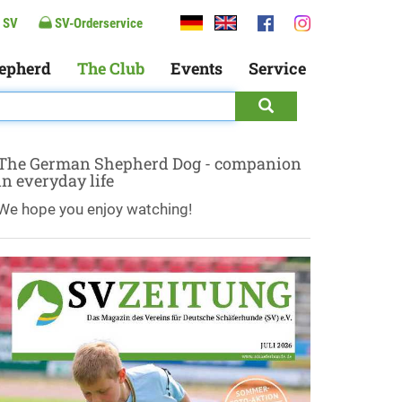
 SV
SV-Orderservice
epherd
The Club
Events
Service
The German Shepherd Dog - companion
in everyday life
We hope you enjoy watching!