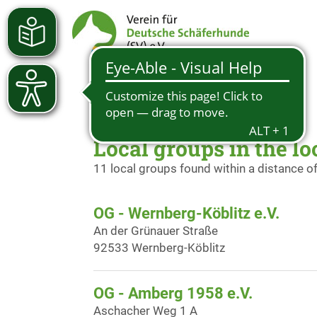
Local groups in the lo
11 local groups found within a distance o
OG - Wernberg-Köblitz e.V.
An der Grünauer Straße
92533 Wernberg-Köblitz
OG - Amberg 1958 e.V.
Aschacher Weg 1 A