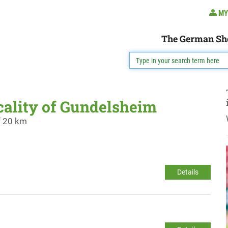
MY
The German Sh
ocality of Gundelsheim
f 20 km
Details