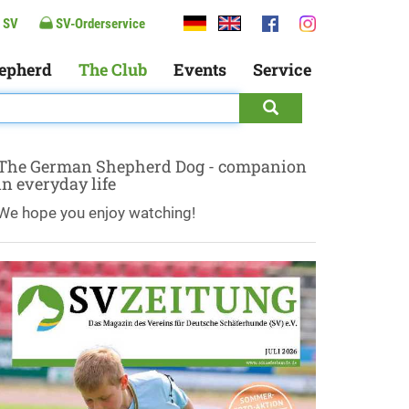
 SV
SV-Orderservice
epherd
The Club
Events
Service
The German Shepherd Dog - companion
in everyday life
We hope you enjoy watching!