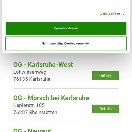
Kopfweg 6
Details
76344 Eggenstein
Details zeigen
Cookies zulassen
OG - Karlsruhe 02
Adenauerring 30
Details
Nur notwendige Cookies verwenden
76131 Karlsruhe
OG - Karlsruhe-West
Lohwiesenweg
Details
76135 Karlsruhe
OG - Mörsch bei Karlsruhe
Keplerstr. 105
Details
76287 Rheinstetten
OG - Neureut