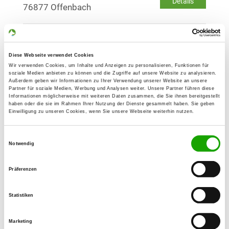
Details
76877 Offenbach
OG - Au am Rhein
Feldstrasse
Diese Webseite verwendet Cookies
Details
76474 Au am Rhein
Wir verwenden Cookies, um Inhalte und Anzeigen zu personalisieren, Funktionen für
soziale Medien anbieten zu können und die Zugriffe auf unsere Website zu analysieren.
Außerdem geben wir Informationen zu Ihrer Verwendung unserer Website an unsere
Partner für soziale Medien, Werbung und Analysen weiter. Unsere Partner führen diese
OG - Bietigheim-Hardt
Informationen möglicherweise mit weiteren Daten zusammen, die Sie ihnen bereitgestellt
haben oder die sie im Rahmen Ihrer Nutzung der Dienste gesammelt haben. Sie geben
Federbachweg 3
Einwilligung zu unseren Cookies, wenn Sie unsere Webseite weiterhin nutzen.
Details
76467 Bietigheim
Einwilligungsauswahl
Notwendig
OG - Durmersheim/Baden u.
Umgebung
Präferenzen
Am Oberwald 5
Details
76448 Durmersheim
Statistiken
Marketing
OG - Eggenstein