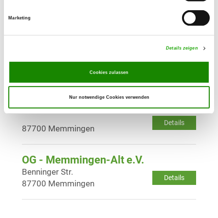
Flurweg 4
Details
86381 Krumbach/Billenhausen
Marketing
OG - Kaufering e.V.
Details zeigen
Am Texet 1
Details
86916 Kaufering
Cookies zulassen
Nur notwendige Cookies verwenden
OG - Memmingen 1970 e.V.
Details
87700 Memmingen
OG - Memmingen-Alt e.V.
Benninger Str.
Details
87700 Memmingen