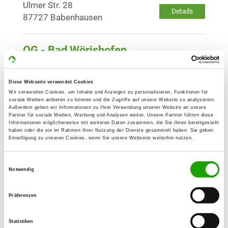
Ulmer Str. 28
Details
87727 Babenhausen
OG - Bad Wörishofen
Am oberen Hart
Details
86825 Bad Wörishofen
Diese Webseite verwendet Cookies
Wir verwenden Cookies, um Inhalte und Anzeigen zu personalisieren, Funktionen für
soziale Medien anbieten zu können und die Zugriffe auf unsere Website zu analysieren.
OG - Buchloe und Umgebung e.V.
Außerdem geben wir Informationen zu Ihrer Verwendung unserer Website an unsere
Partner für soziale Medien, Werbung und Analysen weiter. Unsere Partner führen diese
Eschenlohstr. 19
Informationen möglicherweise mit weiteren Daten zusammen, die Sie ihnen bereitgestellt
Details
86807 Buchloe
haben oder die sie im Rahmen Ihrer Nutzung der Dienste gesammelt haben. Sie geben
Einwilligung zu unseren Cookies, wenn Sie unsere Webseite weiterhin nutzen.
OG - Kaufbeuren u. Umgeb. e.V.
Einwilligungsauswahl
Notwendig
Eichwald 15
Details
87600 Kaufbeuren
Präferenzen
OG - Krumbach e.V.
Statistiken