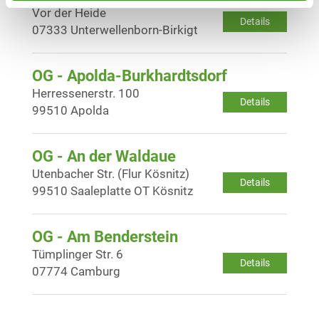
Vor der Heide
Details
07333 Unterwellenborn-Birkigt
OG - Apolda-Burkhardtsdorf
Herressenerstr. 100
Details
99510 Apolda
OG - An der Waldaue
Utenbacher Str. (Flur Kösnitz)
Details
99510 Saaleplatte OT Kösnitz
OG - Am Benderstein
Tümplinger Str. 6
Details
07774 Camburg