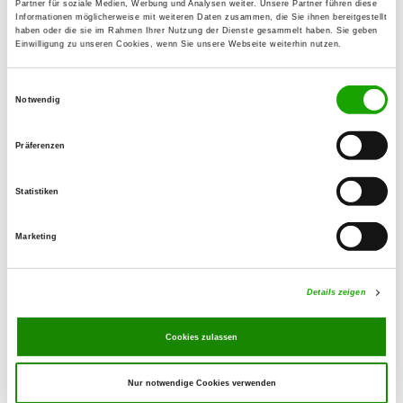
Partner für soziale Medien, Werbung und Analysen weiter. Unsere Partner führen diese
Am Kreuzstein
Informationen möglicherweise mit weiteren Daten zusammen, die Sie ihnen bereitgestellt
Details
06618 Naumburg/Eulau
haben oder die sie im Rahmen Ihrer Nutzung der Dienste gesammelt haben. Sie geben
Einwilligung zu unseren Cookies, wenn Sie unsere Webseite weiterhin nutzen.
OG - Apolda Jahnhöhe
Einwilligungsauswahl
Notwendig
Hermstedter Str.
Details
99510 Apolda
Präferenzen
OG - Eckartsberga
Statistiken
Details
06648 Thüsdorf
Marketing
OG - Pößneck e.V.
Details zeigen
Am Waldhaus
Details
07387 Krölpa - Zella
Cookies zulassen
Nur notwendige Cookies verwenden
OG - Birkigt