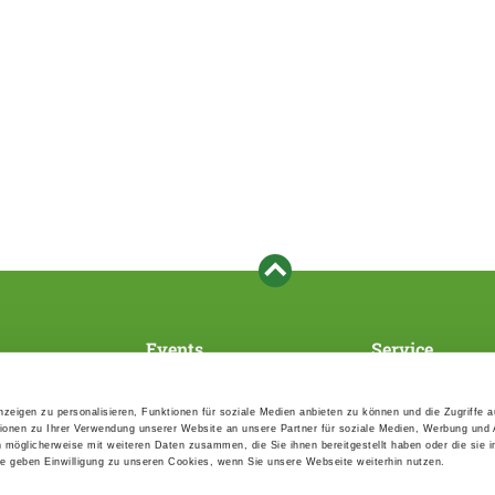
Events
Service
Association's main events
Become a member
Supra-regional events VDH/FCI
Paymentsystem
zeigen zu personalisieren, Funktionen für soziale Medien anbieten zu können und die Zugriffe 
Events calender
Forms, information b
ionen zu Ihrer Verwendung unserer Website an unsere Partner für soziale Medien, Werbung und 
directories
n möglicherweise mit weiteren Daten zusammen, die Sie ihnen bereitgestellt haben oder die sie 
Statutes and rule boo
 geben Einwilligung zu unseren Cookies, wenn Sie unsere Webseite weiterhin nutzen.
HDI - The sports insu