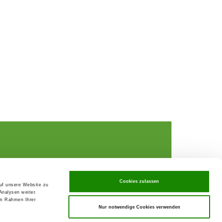
Cookies zulassen
Data Privacy declaration
auf unsere Website zu
rochures,
Contact
Analysen weiter.
im Rahmen Ihrer
Imprint
ks
Nur notwendige Cookies verwenden
GTC
rance