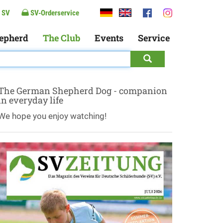
 SV
SV-Orderservice
epherd
The Club
Events
Service
The German Shepherd Dog - companion
in everyday life
We hope you enjoy watching!