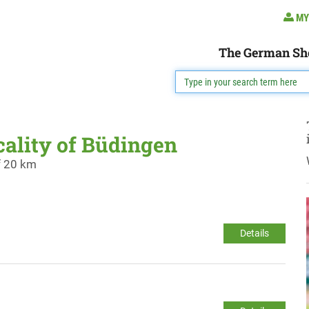
MY
The German Sh
cality of Büdingen
f 20 km
Details