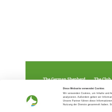
The German Shepherd
The Club
Everything about the breed
Structur
Diese Webseite verwendet Cookies
Breeding and upbringing
SV magazine
Wir verwenden Cookies, um Inhalte und An
Activ with dog
Local groups
analysieren. Außerdem geben wir Informat
Helper and saviour
Youth
Unsere Partner führen diese Informatione
Breeding predisposition test
Press
Nutzung der Dienste gesammelt haben. Sie
FAQ Gesundheit
Head office