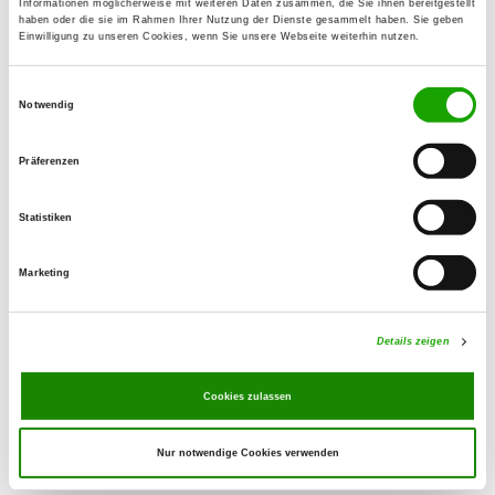
Informationen möglicherweise mit weiteren Daten zusammen, die Sie ihnen bereitgestellt
53925 Kall
haben oder die sie im Rahmen Ihrer Nutzung der Dienste gesammelt haben. Sie geben
Einwilligung zu unseren Cookies, wenn Sie unsere Webseite weiterhin nutzen.
OG - Kuchenheim e.V.
Einwilligungsauswahl
Liststraßen
Notwendig
Details
53881 Euskirchen
Präferenzen
OG - Mutscheid
Statistiken
Am Steinberg
Details
53902 Bad Münstereifel
Marketing
OG - Swisttal-Odendorf von 1934
Details zeigen
In der Freiheit 67
Details
53913 Swisttal
Cookies zulassen
Nur notwendige Cookies verwenden