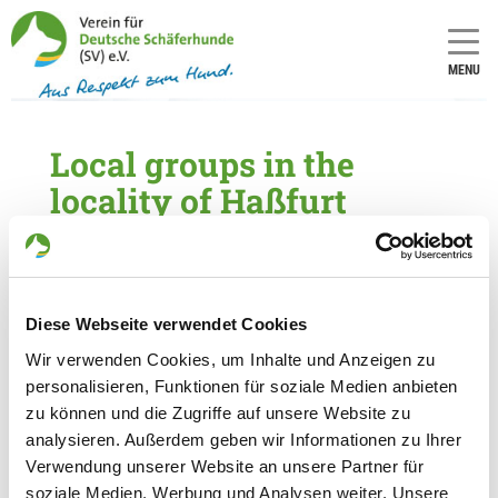
MENU
Local groups in the
locality of Haßfurt
5 local groups found within a distance of 30
km
Diese Webseite verwendet Cookies
OG - Ebing
Kellerweg 25
Wir verwenden Cookies, um Inhalte und Anzeigen zu
Details
96179 Rattelsdorf-Ebing
personalisieren, Funktionen für soziale Medien anbieten
zu können und die Zugriffe auf unsere Website zu
analysieren. Außerdem geben wir Informationen zu Ihrer
OG - Ermershausen
Verwendung unserer Website an unsere Partner für
Sportplatzweg
soziale Medien, Werbung und Analysen weiter. Unsere
Details