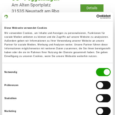
Am Alten Sportplatz
Details
31535 Neustadt am Rbg
OG - Schwarmstedt
Diese Webseite verwendet Cookies
Am Mühlenweg
Wir verwenden Cookies, um Inhalte und Anzeigen zu personalisieren, Funktionen für
Details
soziale Medien anbieten zu können und die Zugriffe auf unsere Website zu analysieren.
29690 Schwarmstedt
Außerdem geben wir Informationen zu Ihrer Verwendung unserer Website an unsere
Partner für soziale Medien, Werbung und Analysen weiter. Unsere Partner führen diese
Informationen möglicherweise mit weiteren Daten zusammen, die Sie ihnen bereitgestellt
haben oder die sie im Rahmen Ihrer Nutzung der Dienste gesammelt haben. Sie geben
OG - Uchte
Einwilligung zu unseren Cookies, wenn Sie unsere Webseite weiterhin nutzen.
Am Waldmoordamm
Details
31600 Uchte
Einwilligungsauswahl
Notwendig
OG - Wunstorf/Hann.
Präferenzen
Fährstr.
Details
31515 Wunstorf
Statistiken
Marketing
OG - Dörverden-Hoya