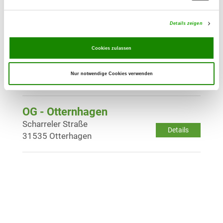
Hespenkamp
Details
27313 Dörverden
Details zeigen
Cookies zulassen
OG - Sulinger Land e.V.
Diepholzer Str. 101
Details
Nur notwendige Cookies verwenden
27232 Sulingen
OG - Otternhagen
Scharreler Straße
Details
31535 Otterhagen