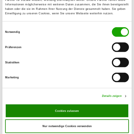
Pößnecker Straße
Informationen möglicherweise mit weiteren Daten zusammen, die Sie ihnen bereitgestellt
Details
07389 Ranis-Ludwigshof
haben oder die sie im Rahmen Ihrer Nutzung der Dienste gesammelt haben. Sie geben
Einwilligung zu unseren Cookies, wenn Sie unsere Webseite weiterhin nutzen.
OG - Mittelpöllnitz e.V.
Einwilligungsauswahl
Notwendig
Am Sande
Details
07819 Triptis
Präferenzen
OG - Pößneck e.V.
Statistiken
Am Waldhaus
Details
07387 Krölpa - Zella
Marketing
OG - Birkigt
Details zeigen
Vor der Heide
Details
07333 Unterwellenborn-Birkigt
Cookies zulassen
Nur notwendige Cookies verwenden