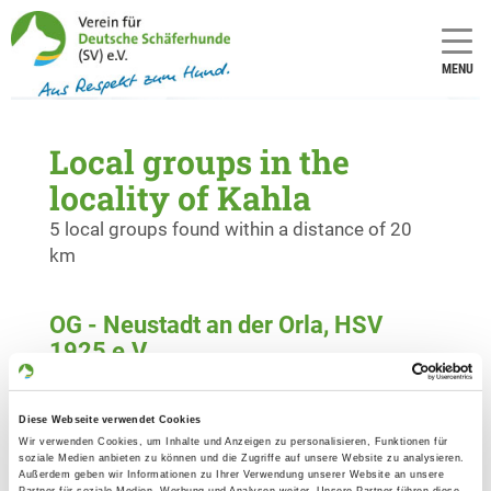
MENU
Local groups in the
locality of Kahla
5 local groups found within a distance of 20
km
OG - Neustadt an der Orla, HSV
1925 e.V.
Ziegenrücker Str./Am Buchnußberg
Details
07806 Neustadt/Orla
Diese Webseite verwendet Cookies
Wir verwenden Cookies, um Inhalte und Anzeigen zu personalisieren, Funktionen für
soziale Medien anbieten zu können und die Zugriffe auf unsere Website zu analysieren.
OG - Ranis
Außerdem geben wir Informationen zu Ihrer Verwendung unserer Website an unsere
Partner für soziale Medien, Werbung und Analysen weiter. Unsere Partner führen diese