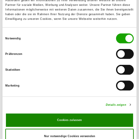
Außerdem geben wir Informationen zu Ihrer Verwendung unserer Website an unsere
Meimersdorfer Moor 30
Partner für soziale Medien, Werbung und Analysen weiter. Unsere Partner führen diese
Details
Informationen möglicherweise mit weiteren Daten zusammen, die Sie ihnen bereitgestellt
24145 Kiel
haben oder die sie im Rahmen Ihrer Nutzung der Dienste gesammelt haben. Sie geben
Einwilligung zu unseren Cookies, wenn Sie unsere Webseite weiterhin nutzen.
OG - Preetz e.V.
Einwilligungsauswahl
Notwendig
Postfelder Weg
Details
24211 Preetz
Präferenzen
OG - Ratekau
Statistiken
Hohenliethweg
Details
23626 Ratekau
Marketing
OG - HSV - Selent
Details zeigen
Details
24238 Martensrade-Wittenberger
Cookies zulassen
Passau
Nur notwendige Cookies verwenden