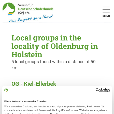
MENU
Local groups in the
locality of Oldenburg in
Holstein
5 local groups found within a distance of 50
km
OG - Kiel-Ellerbek
Segeberger Landstr. 4b
Details
24145 Kiel
Diese Webseite verwendet Cookies
Wir verwenden Cookies, um Inhalte und Anzeigen zu personalisieren, Funktionen für
soziale Medien anbieten zu können und die Zugriffe auf unsere Website zu analysieren.
OG - Kiel-Vieburg