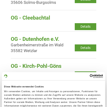
35606 Solms-Burgsolms
OG - Cleebachtal
Details
OG - Dutenhofen e.V.
Garbenheimerstraße im Wald
Details
35582 Wetzlar
OG - Kirch-Pohl-Göns
Details
35428 Kirchgöns
Diese Webseite verwendet Cookies
OG - Lang-Göns
Wir verwenden Cookies, um Inhalte und Anzeigen zu personalisieren, Funktionen für
soziale Medien anbieten zu können und die Zugriffe auf unsere Website zu analysieren.
Am Alten Stuck 7
Außerdem geben wir Informationen zu Ihrer Verwendung unserer Website an unsere
Details
Partner für soziale Medien, Werbung und Analysen weiter. Unsere Partner führen diese
35428 Langgöns
Informationen möglicherweise mit weiteren Daten zusammen, die Sie ihnen bereitgestellt