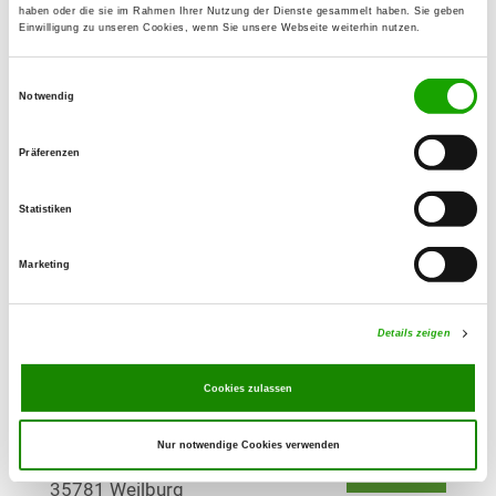
haben oder die sie im Rahmen Ihrer Nutzung der Dienste gesammelt haben. Sie geben
Einwilligung zu unseren Cookies, wenn Sie unsere Webseite weiterhin nutzen.
OG - Leihgestern
Einwilligungsauswahl
GMPW+Q2 Linden
Notwendig
Details
35440 Linden
Präferenzen
OG - Leun/Lahn
Auf dem Küppel
Statistiken
Details
35638 Leun
Marketing
OG - Lollar
Wißmarer Straße
Details zeigen
Details
35457 Lollar-Ruttershausen
Cookies zulassen
OG - Weilburg/Lahn
Nur notwendige Cookies verwenden
Am Windhof
Details
35781 Weilburg