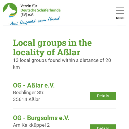
MENU
Local groups in the
locality of Aßlar
13 local groups found within a distance of 20
km
OG - Aßlar e.V.
Bechlinger Str.
Details
35614 Aßlar
OG - Burgsolms e.V.
Am Kalkküppel 2
Details